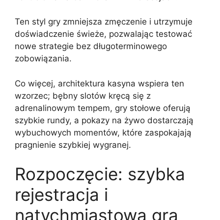
Ten styl gry zmniejsza zmęczenie i utrzymuje
doświadczenie świeże, pozwalając testować
nowe strategie bez długoterminowego
zobowiązania.
Co więcej, architektura kasyna wspiera ten
wzorzec; bębny slotów kręcą się z
adrenalinowym tempem, gry stołowe oferują
szybkie rundy, a pokazy na żywo dostarczają
wybuchowych momentów, które zaspokajają
pragnienie szybkiej wygranej.
Rozpoczęcie: szybka
rejestracja i
natychmiastowa gra