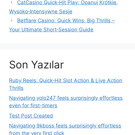
CatCasino Quick‑Hit Play: Opanuj Krótkie,
Wysoko‑Intensywne Sesje
Betflare Casino: Quick Wins, Big Thrills –
Your Ultimate Short‑Session Guide
Son Yazılar
Ruby Reels: Quick‑Hit Slot Action & Live Action
Thrills
Navigating yolo247 feels surprisingly effortless
even for first-timers
Test Post Created
Navigating 9kboss feels surprisingly effortless
from the very first click