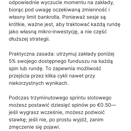
odpowiednie wyczucie momentu na zakłady,
biorąc pod uwagę oczekiwaną zmienność i
własny limit bankrolla. Ponieważ sesje są
krótkie, ważne jest, aby traktować każdą rundę
jako własną mikro‑inwestycję, a nie część
dłuższej strategii.
Praktyczna zasada: utrzymuj zakłady poniżej
5% swojego dostępnego funduszu na każdą
spin lub rundę. To zapewnia możliwość
przejścia przez kilka cykli nawet przy
niekorzystnych wynikach.
Podczas trzyminutowego sprintu slotowego
możesz postawić dziesięć spinów po €0.50—
jeśli wygrasz wcześnie, możesz podwoić
stawkę; jeśli nie, po prostu wyjdź, zanim
zmęczenie się pojawi.