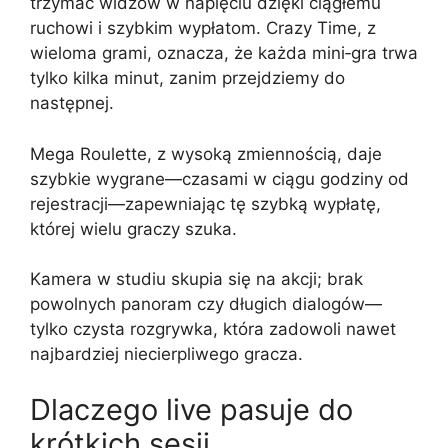
trzymać widzów w napięciu dzięki ciągłemu
ruchowi i szybkim wypłatom. Crazy Time, z
wieloma grami, oznacza, że każda mini‑gra trwa
tylko kilka minut, zanim przejdziemy do
następnej.
Mega Roulette, z wysoką zmiennością, daje
szybkie wygrane—czasami w ciągu godziny od
rejestracji—zapewniając tę szybką wypłatę,
której wielu graczy szuka.
Kamera w studiu skupia się na akcji; brak
powolnych panoram czy długich dialogów—
tylko czysta rozgrywka, która zadowoli nawet
najbardziej niecierpliwego gracza.
Dlaczego live pasuje do
krótkich sesji