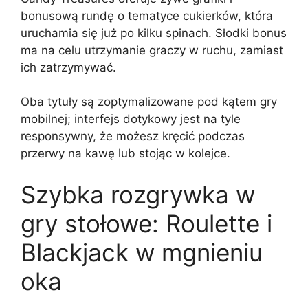
bonusową rundę o tematyce cukierków, która
uruchamia się już po kilku spinach. Słodki bonus
ma na celu utrzymanie graczy w ruchu, zamiast
ich zatrzymywać.
Oba tytuły są zoptymalizowane pod kątem gry
mobilnej; interfejs dotykowy jest na tyle
responsywny, że możesz kręcić podczas
przerwy na kawę lub stojąc w kolejce.
Szybka rozgrywka w
gry stołowe: Roulette i
Blackjack w mgnieniu
oka