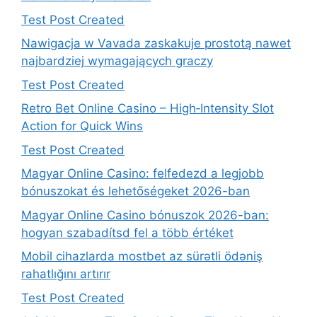
Test Post Created
Nawigacja w Vavada zaskakuje prostotą nawet
najbardziej wymagających graczy
Test Post Created
Retro Bet Online Casino – High‑Intensity Slot
Action for Quick Wins
Test Post Created
Magyar Online Casino: felfedezd a legjobb
bónuszokat és lehetőségeket 2026-ban
Magyar Online Casino bónuszok 2026-ban:
hogyan szabadítsd fel a több értéket
Mobil cihazlarda mostbet az sürətli ödəniş
rahatlığını artırır
Test Post Created