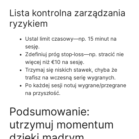
Lista kontrolna zarządzania
ryzykiem
Ustal limit czasowy—np. 15 minut na
sesję.
Zdefiniuj próg stop‑loss—np. stracić nie
więcej niż €10 na sesję.
Trzymaj się niskich stawek, chyba że
trafisz na wczesną serię wygranych.
Po każdej sesji notuj wygrane/przegrane
na przyszłość.
Podsumowanie:
utrzymuj momentum
dzięki mądrym