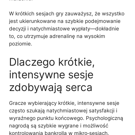
W krótkich sesjach gry zauważysz, że wszystko
jest ukierunkowane na szybkie podejmowanie
decyzji i natychmiastowe wypłaty—dokładnie
to, co utrzymuje adrenalinę na wysokim
poziomie.
Dlaczego krótkie,
intensywne sesje
zdobywają serca
Gracze wybierający krótkie, intensywne sesje
często szukają natychmiastowej satysfakcji i
wyraźnego punktu końcowego. Psychologiczną
nagrodą są szybkie wygrane i możliwość
kontrolowania bankrolla w mikro‑sesjach.