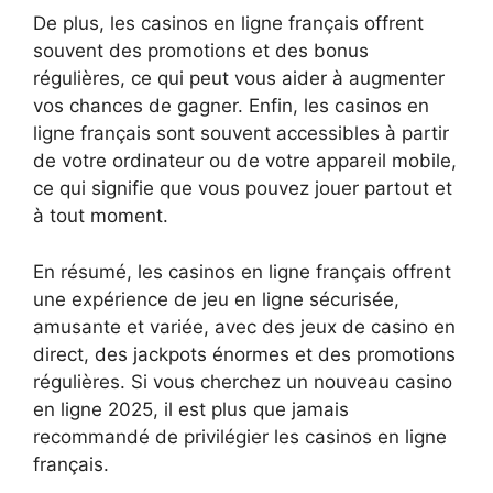
De plus, les casinos en ligne français offrent
souvent des promotions et des bonus
régulières, ce qui peut vous aider à augmenter
vos chances de gagner. Enfin, les casinos en
ligne français sont souvent accessibles à partir
de votre ordinateur ou de votre appareil mobile,
ce qui signifie que vous pouvez jouer partout et
à tout moment.
En résumé, les casinos en ligne français offrent
une expérience de jeu en ligne sécurisée,
amusante et variée, avec des jeux de casino en
direct, des jackpots énormes et des promotions
régulières. Si vous cherchez un nouveau casino
en ligne 2025, il est plus que jamais
recommandé de privilégier les casinos en ligne
français.