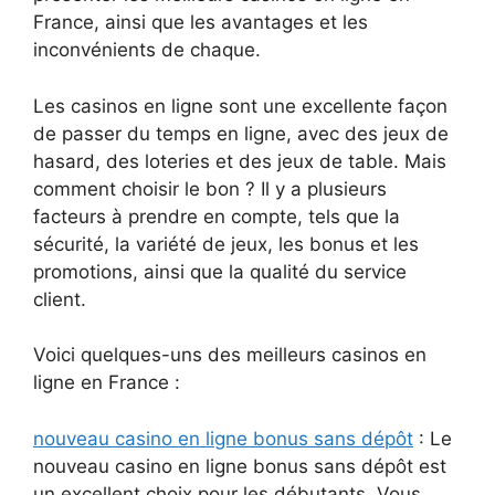
France, ainsi que les avantages et les
inconvénients de chaque.
Les casinos en ligne sont une excellente façon
de passer du temps en ligne, avec des jeux de
hasard, des loteries et des jeux de table. Mais
comment choisir le bon ? Il y a plusieurs
facteurs à prendre en compte, tels que la
sécurité, la variété de jeux, les bonus et les
promotions, ainsi que la qualité du service
client.
Voici quelques-uns des meilleurs casinos en
ligne en France :
nouveau casino en ligne bonus sans dépôt
: Le
nouveau casino en ligne bonus sans dépôt est
un excellent choix pour les débutants. Vous