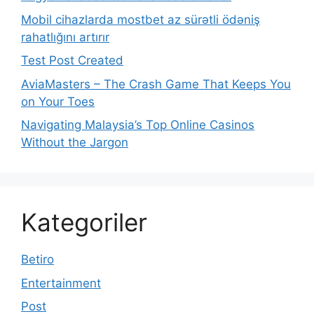
Mobil cihazlarda mostbet az sürətli ödəniş
rahatlığını artırır
Test Post Created
AviaMasters – The Crash Game That Keeps You
on Your Toes
Navigating Malaysia’s Top Online Casinos
Without the Jargon
Kategoriler
Betiro
Entertainment
Post