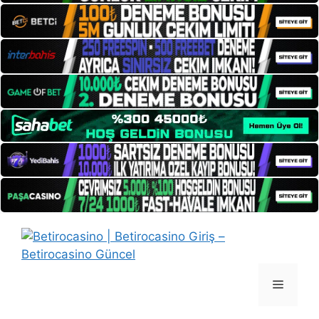
İçeriğe
atla
Menü