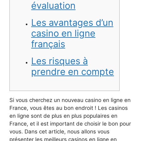
évaluation
Les avantages d’un
casino en ligne
français
Les risques à
prendre en compte
Si vous cherchez un nouveau casino en ligne en
France, vous êtes au bon endroit ! Les casinos
en ligne sont de plus en plus populaires en
France, et il est important de choisir le bon pour
vous. Dans cet article, nous allons vous
présenter les meilleurs casinos en ligne en