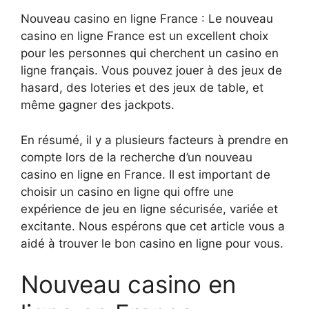
Nouveau casino en ligne France : Le nouveau
casino en ligne France est un excellent choix
pour les personnes qui cherchent un casino en
ligne français. Vous pouvez jouer à des jeux de
hasard, des loteries et des jeux de table, et
même gagner des jackpots.
En résumé, il y a plusieurs facteurs à prendre en
compte lors de la recherche d’un nouveau
casino en ligne en France. Il est important de
choisir un casino en ligne qui offre une
expérience de jeu en ligne sécurisée, variée et
excitante. Nous espérons que cet article vous a
aidé à trouver le bon casino en ligne pour vous.
Nouveau casino en