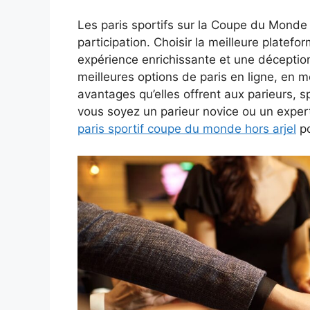
Les paris sportifs sur la Coupe du Monde 
participation. Choisir la meilleure platefo
expérience enrichissante et une déception.
meilleures options de paris en ligne, en me
avantages qu’elles offrent aux parieurs,
vous soyez un parieur novice ou un expert,
paris sportif coupe du monde hors arjel
po