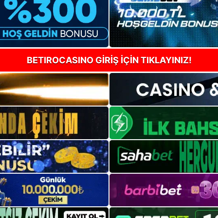
BETIROCASINO GİRİŞ İÇİN TIKLAYINIZ!