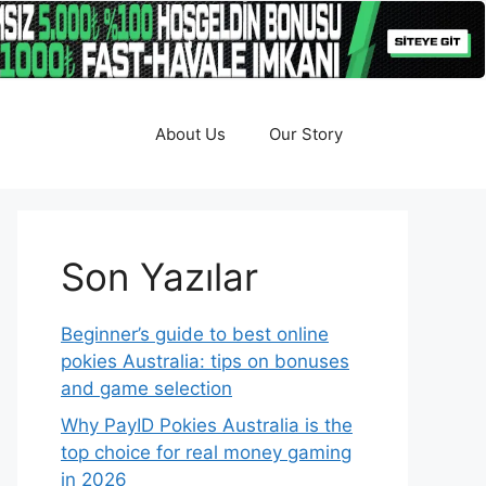
About Us
Our Story
Son Yazılar
Beginner’s guide to best online
pokies Australia: tips on bonuses
and game selection
Why PayID Pokies Australia is the
top choice for real money gaming
in 2026