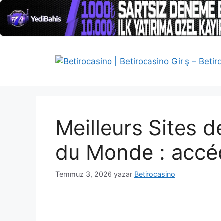
İçeriğe
atla
Meilleurs Sites d
du Monde : accé
Temmuz 3, 2026
yazar
Betirocasino