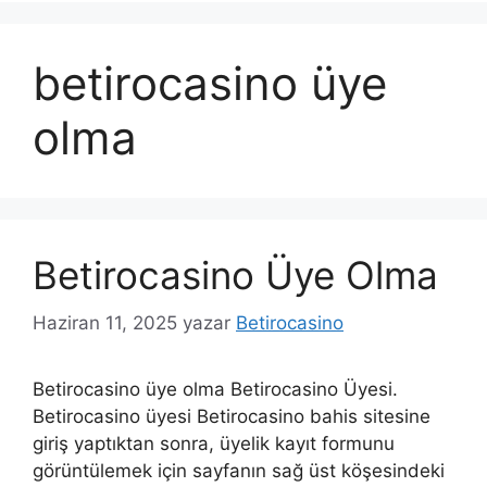
betirocasino üye
olma
Betirocasino Üye Olma
Haziran 11, 2025
yazar
Betirocasino
Betirocasino üye olma Betirocasino Üyesi.
Betirocasino üyesi Betirocasino bahis sitesine
giriş yaptıktan sonra, üyelik kayıt formunu
görüntülemek için sayfanın sağ üst köşesindeki