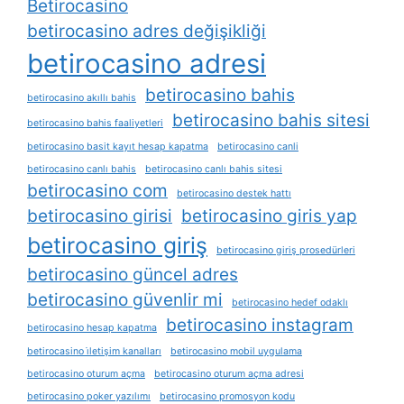
Betirocasino
betirocasino adres değişikliği
betirocasino adresi
betirocasino bahis
betirocasino akıllı bahis
betirocasino bahis sitesi
betirocasino bahis faaliyetleri
betirocasino basit kayıt hesap kapatma
betirocasino canli
betirocasino canlı bahis
betirocasino canlı bahis sitesi
betirocasino com
betirocasino destek hattı
betirocasino girisi
betirocasino giris yap
betirocasino giriş
betirocasino giriş prosedürleri
betirocasino güncel adres
betirocasino güvenlir mi
betirocasino hedef odaklı
betirocasino instagram
betirocasino hesap kapatma
betirocasino i̇letişim kanalları
betirocasino mobil uygulama
betirocasino oturum açma
betirocasino oturum açma adresi
betirocasino poker yazılımı
betirocasino promosyon kodu