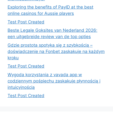
Exploring the benefits of PayID at the best
online casinos for Aussie players
Test Post Created
Beste Legale Goksites van Nederland 2026:
een uitgebreide review van de top opties
Gdzie prostota spotyka się z szybkością –
doświadczenie na Fonbet zaskakuje na każdym
kroku
Test Post Created
Wygoda korzystania z vavada app w
codziennym pośpiechu zaskakuje płynnością i
intuicyjnością
Test Post Created