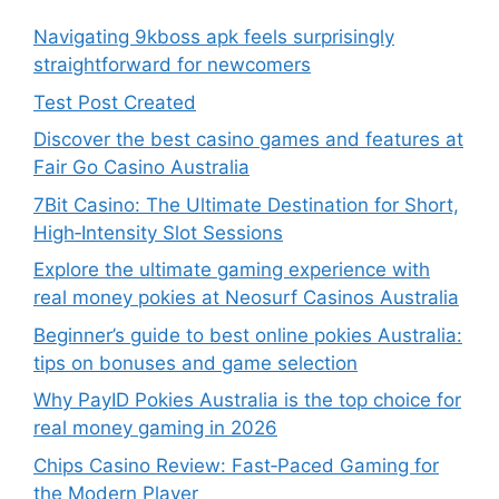
Navigating 9kboss apk feels surprisingly
straightforward for newcomers
Test Post Created
Discover the best casino games and features at
Fair Go Casino Australia
7Bit Casino: The Ultimate Destination for Short,
High‑Intensity Slot Sessions
Explore the ultimate gaming experience with
real money pokies at Neosurf Casinos Australia
Beginner’s guide to best online pokies Australia:
tips on bonuses and game selection
Why PayID Pokies Australia is the top choice for
real money gaming in 2026
Chips Casino Review: Fast‑Paced Gaming for
the Modern Player