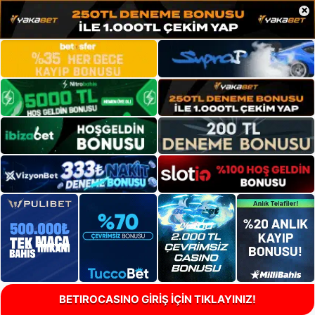
×
BETIROCASINO GİRİŞ İÇİN TIKLAYINIZ!