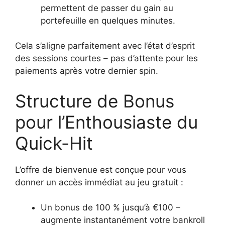
permettent de passer du gain au
portefeuille en quelques minutes.
Cela s’aligne parfaitement avec l’état d’esprit
des sessions courtes – pas d’attente pour les
paiements après votre dernier spin.
Structure de Bonus
pour l’Enthousiaste du
Quick-Hit
L’offre de bienvenue est conçue pour vous
donner un accès immédiat au jeu gratuit :
Un bonus de 100 % jusqu’à €100 –
augmente instantanément votre bankroll