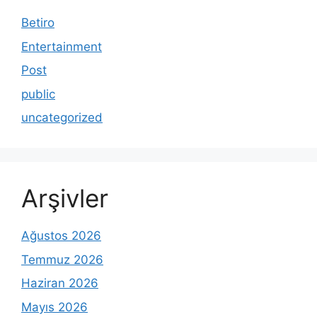
Betiro
Entertainment
Post
public
uncategorized
Arşivler
Ağustos 2026
Temmuz 2026
Haziran 2026
Mayıs 2026