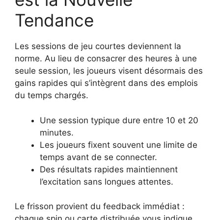
Tendance
Les sessions de jeu courtes deviennent la
norme. Au lieu de consacrer des heures à une
seule session, les joueurs visent désormais des
gains rapides qui s’intègrent dans des emplois
du temps chargés.
Une session typique dure entre 10 et 20
minutes.
Les joueurs fixent souvent une limite de
temps avant de se connecter.
Des résultats rapides maintiennent
l’excitation sans longues attentes.
Le frisson provient du feedback immédiat :
chaque spin ou carte distribuée vous indique