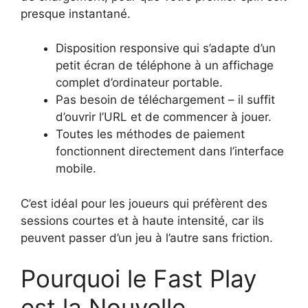
presque instantané.
Disposition responsive qui s’adapte d’un
petit écran de téléphone à un affichage
complet d’ordinateur portable.
Pas besoin de téléchargement – il suffit
d’ouvrir l’URL et de commencer à jouer.
Toutes les méthodes de paiement
fonctionnent directement dans l’interface
mobile.
C’est idéal pour les joueurs qui préfèrent des
sessions courtes et à haute intensité, car ils
peuvent passer d’un jeu à l’autre sans friction.
Pourquoi le Fast Play
est la Nouvelle