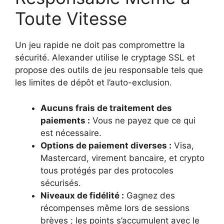
Toute Vitesse
Un jeu rapide ne doit pas compromettre la
sécurité. Alexander utilise le cryptage SSL et
propose des outils de jeu responsable tels que
les limites de dépôt et l’auto-exclusion.
Aucuns frais de traitement des
paiements :
Vous ne payez que ce qui
est nécessaire.
Options de paiement diverses :
Visa,
Mastercard, virement bancaire, et crypto
tous protégés par des protocoles
sécurisés.
Niveaux de fidélité :
Gagnez des
récompenses même lors de sessions
brèves ; les points s’accumulent avec le