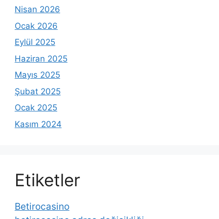
Nisan 2026
Ocak 2026
Eylül 2025
Haziran 2025
Mayıs 2025
Şubat 2025
Ocak 2025
Kasım 2024
Etiketler
Betirocasino