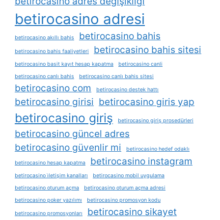
betirocasino adres değişikliği
betirocasino adresi
betirocasino bahis
betirocasino akıllı bahis
betirocasino bahis sitesi
betirocasino bahis faaliyetleri
betirocasino basit kayıt hesap kapatma
betirocasino canli
betirocasino canlı bahis
betirocasino canlı bahis sitesi
betirocasino com
betirocasino destek hattı
betirocasino girisi
betirocasino giris yap
betirocasino giriş
betirocasino giriş prosedürleri
betirocasino güncel adres
betirocasino güvenlir mi
betirocasino hedef odaklı
betirocasino instagram
betirocasino hesap kapatma
betirocasino i̇letişim kanalları
betirocasino mobil uygulama
betirocasino oturum açma
betirocasino oturum açma adresi
betirocasino poker yazılımı
betirocasino promosyon kodu
betirocasino sikayet
betirocasino promosyonları