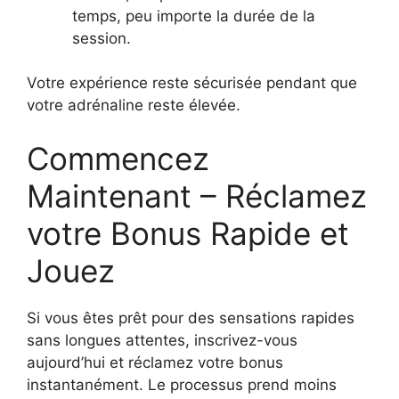
temps, peu importe la durée de la
session.
Votre expérience reste sécurisée pendant que
votre adrénaline reste élevée.
Commencez
Maintenant – Réclamez
votre Bonus Rapide et
Jouez
Si vous êtes prêt pour des sensations rapides
sans longues attentes, inscrivez-vous
aujourd’hui et réclamez votre bonus
instantanément. Le processus prend moins