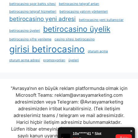
betirocasino spor bahis sitesi
betirocasino telgraf anları
betirocasino telgraf hizmetleri
betirocasino yatırım yöntemleri
betirocasino yeni adresi
betirocasino yeni kullanıcılar
betirocasino üyelik
betirocasino üyeleri
betirocasino şifre yenileme
casino sitesi betirocasino
girisi betirocasino
oturum açma
oturum açma adresi
promosyonları
üyeleri
"Avrasya'nın en büyük reklam platformunda olmak için
Microsoft Teams:
reklam@avrasyamarketing.com
adresimizden veya Telegram: @Avrasyamarketing
adresimizden irtibat kurabilirsiniz. (Tek iletişim
adreslerimiz teams / telegram ve mail adresimizdir.
Harici hiçbir iletişim adresimiz bulunmamaktadır.
Lütfen itibar etmeyiniz.) Türkiye yasalarına göre 7258
sayılı kanun uyarınca yasa dışı bahis oynamanın