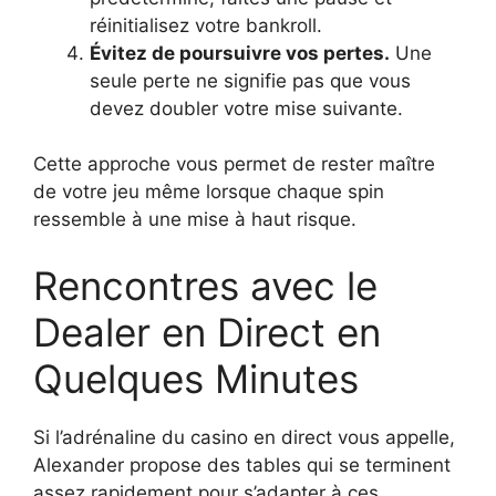
réinitialisez votre bankroll.
Évitez de poursuivre vos pertes.
Une
seule perte ne signifie pas que vous
devez doubler votre mise suivante.
Cette approche vous permet de rester maître
de votre jeu même lorsque chaque spin
ressemble à une mise à haut risque.
Rencontres avec le
Dealer en Direct en
Quelques Minutes
Si l’adrénaline du casino en direct vous appelle,
Alexander propose des tables qui se terminent
assez rapidement pour s’adapter à ces