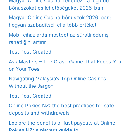
Magyar Online Casino: felfedezd a legjobb
bónuszokat és lehetőségeket 2026-ban
Magyar Online Casino bónuszok 2026-ban:
hogyan szabadítsd fel a több értéket
Mobil cihazlarda mostbet az sürətli ödəniş
rahatlığını artırır
Test Post Created
AviaMasters – The Crash Game That Keeps You
on Your Toes
Navigating Malaysia’s Top Online Casinos
Without the Jargon
Test Post Created
Online Pokies NZ: the best practices for safe
deposits and withdrawals
Explore the benefits of fast payouts at Online
Pokies NZ: a player’s guide to