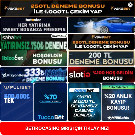
×
BETIROCASINO GİRİŞ İÇİN TIKLAYINIZ!