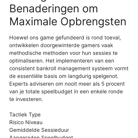
Benaderingen om
Maximale Opbrengsten
Hoewel ons game gefundeerd is rond toeval,
ontwikkelen doorgewinterde gamers vaak
methodische methoden voor hun sessies te
optimaliseren. Het implementeren van een
consistent bankroll management systeem vormt
de essentiële basis om langdurig spelgenot.
Experts adviseren om nooit meer als 5 procent
van je totale speelbudget in een enkele ronde
te investeren.
Tactiek Type
Risico Niveau
Gemiddelde Sessieduur
Aangeraden Speelbudget