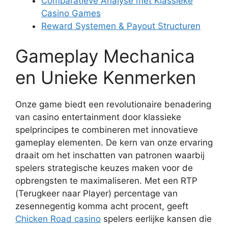
Comparatieve Analyse met Klassieke
Casino Games
Reward Systemen & Payout Structuren
Gameplay Mechanica
en Unieke Kenmerken
Onze game biedt een revolutionaire benadering
van casino entertainment door klassieke
spelprincipes te combineren met innovatieve
gameplay elementen. De kern van onze ervaring
draait om het inschatten van patronen waarbij
spelers strategische keuzes maken voor de
opbrengsten te maximaliseren. Met een RTP
(Terugkeer naar Player) percentage van
zesennegentig komma acht procent, geeft
Chicken Road casino
spelers eerlijke kansen die