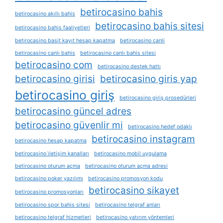
betirocasino bahis
betirocasino akıllı bahis
betirocasino bahis sitesi
betirocasino bahis faaliyetleri
betirocasino basit kayıt hesap kapatma
betirocasino canli
betirocasino canlı bahis
betirocasino canlı bahis sitesi
betirocasino com
betirocasino destek hattı
betirocasino girisi
betirocasino giris yap
betirocasino giriş
betirocasino giriş prosedürleri
betirocasino güncel adres
betirocasino güvenlir mi
betirocasino hedef odaklı
betirocasino instagram
betirocasino hesap kapatma
betirocasino i̇letişim kanalları
betirocasino mobil uygulama
betirocasino oturum açma
betirocasino oturum açma adresi
betirocasino poker yazılımı
betirocasino promosyon kodu
betirocasino sikayet
betirocasino promosyonları
betirocasino spor bahis sitesi
betirocasino telgraf anları
betirocasino telgraf hizmetleri
betirocasino yatırım yöntemleri