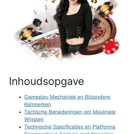
Inhoudsopgave
Gameplay Mechaniek en Bijzondere
Kenmerken
Tactische Benaderingen om Maximale
Winsten
Technische Specificaties en Platforms