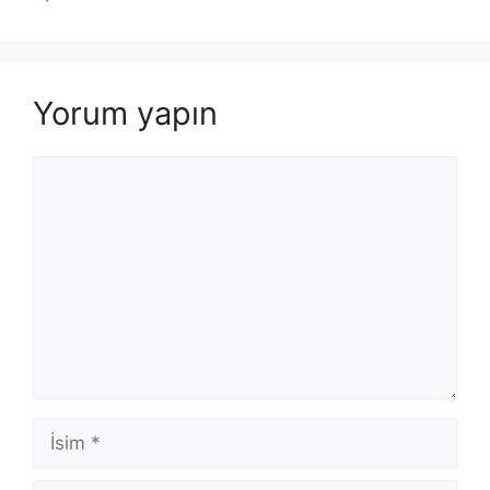
Yorum yapın
Yorum
İsim