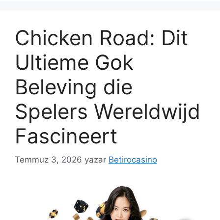
Chicken Road: Dit
Ultieme Gok
Beleving die
Spelers Wereldwijd
Fascineert
Temmuz 3, 2026
yazar
Betirocasino