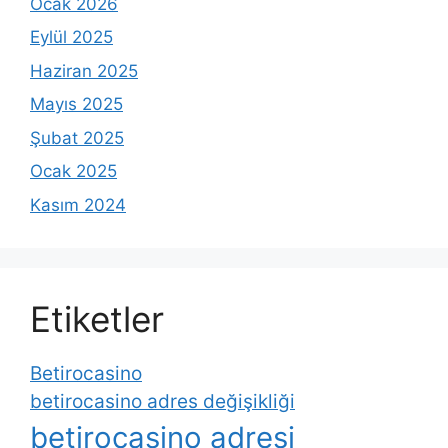
Ocak 2026
Eylül 2025
Haziran 2025
Mayıs 2025
Şubat 2025
Ocak 2025
Kasım 2024
Etiketler
Betirocasino
betirocasino adres değişikliği
betirocasino adresi