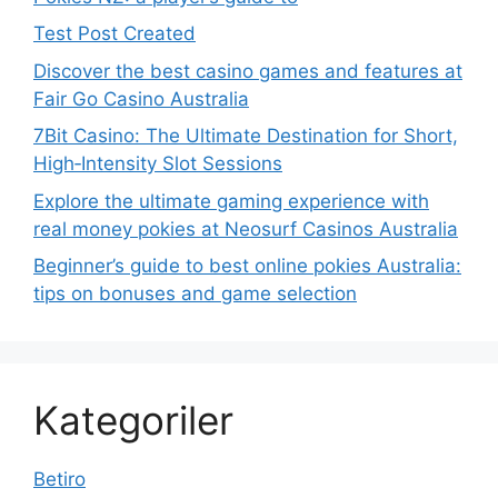
Test Post Created
Discover the best casino games and features at
Fair Go Casino Australia
7Bit Casino: The Ultimate Destination for Short,
High‑Intensity Slot Sessions
Explore the ultimate gaming experience with
real money pokies at Neosurf Casinos Australia
Beginner’s guide to best online pokies Australia:
tips on bonuses and game selection
Kategoriler
Betiro