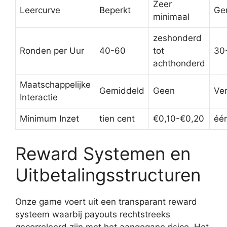
Zeer
Leercurve
Beperkt
Ge
minimaal
zeshonderd
Ronden per Uur
40-60
tot
30
achthonderd
Maatschappelijke
Gemiddeld
Geen
Ve
Interactie
Minimum Inzet
tien cent
€0,10-€0,20
één
Reward Systemen en
Uitbetalingsstructuren
Onze game voert uit een transparant reward
systeem waarbij payouts rechtstreeks
gecorreleerd zijn met het aangegane risico. Het