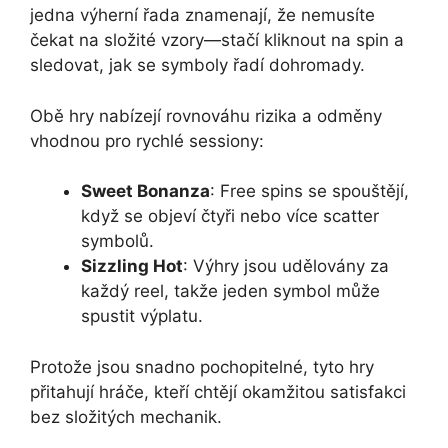
jedna výherní řada znamenají, že nemusíte
čekat na složité vzory—stačí kliknout na spin a
sledovat, jak se symboly řadí dohromady.
Obě hry nabízejí rovnováhu rizika a odměny
vhodnou pro rychlé sessiony:
Sweet Bonanza
: Free spins se spouštějí,
když se objeví čtyři nebo více scatter
symbolů.
Sizzling Hot
: Výhry jsou udělovány za
každý reel, takže jeden symbol může
spustit výplatu.
Protože jsou snadno pochopitelné, tyto hry
přitahují hráče, kteří chtějí okamžitou satisfakci
bez složitých mechanik.