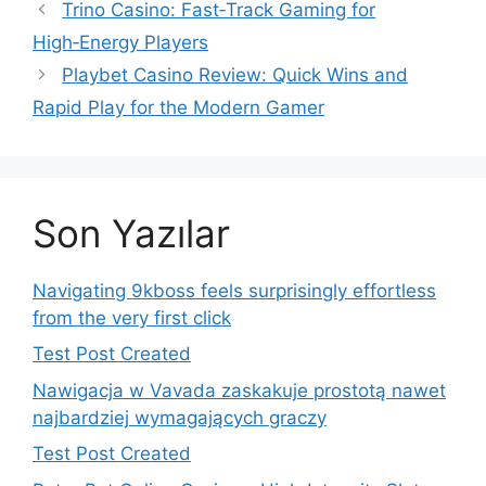
Trino Casino: Fast‑Track Gaming for
High‑Energy Players
Playbet Casino Review: Quick Wins and
Rapid Play for the Modern Gamer
Son Yazılar
Navigating 9kboss feels surprisingly effortless
from the very first click
Test Post Created
Nawigacja w Vavada zaskakuje prostotą nawet
najbardziej wymagających graczy
Test Post Created