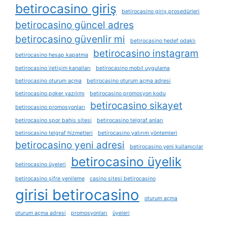
betirocasino giriş
betirocasino giriş prosedürleri
betirocasino güncel adres
betirocasino güvenlir mi
betirocasino hedef odaklı
betirocasino instagram
betirocasino hesap kapatma
betirocasino i̇letişim kanalları
betirocasino mobil uygulama
betirocasino oturum açma
betirocasino oturum açma adresi
betirocasino poker yazılımı
betirocasino promosyon kodu
betirocasino sikayet
betirocasino promosyonları
betirocasino spor bahis sitesi
betirocasino telgraf anları
betirocasino telgraf hizmetleri
betirocasino yatırım yöntemleri
betirocasino yeni adresi
betirocasino yeni kullanıcılar
betirocasino üyelik
betirocasino üyeleri
betirocasino şifre yenileme
casino sitesi betirocasino
girisi betirocasino
oturum açma
oturum açma adresi
promosyonları
üyeleri