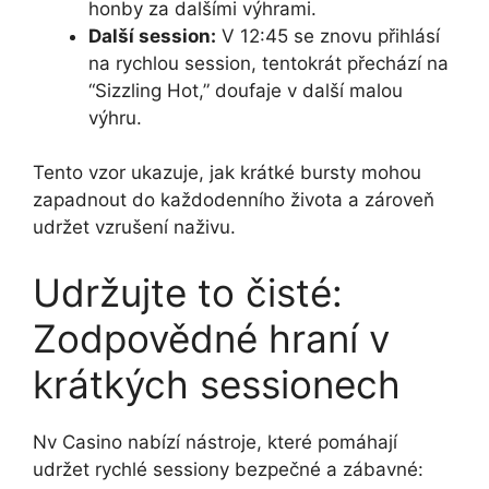
honby za dalšími výhrami.
Další session:
V 12:45 se znovu přihlásí
na rychlou session, tentokrát přechází na
“Sizzling Hot,” doufaje v další malou
výhru.
Tento vzor ukazuje, jak krátké bursty mohou
zapadnout do každodenního života a zároveň
udržet vzrušení naživu.
Udržujte to čisté:
Zodpovědné hraní v
krátkých sessionech
Nv Casino nabízí nástroje, které pomáhají
udržet rychlé sessiony bezpečné a zábavné: