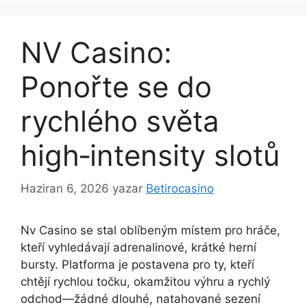
NV Casino:
Ponořte se do
rychlého světa
high‑intensity slotů
Haziran 6, 2026
yazar
Betirocasino
Nv Casino se stal oblíbeným místem pro hráče,
kteří vyhledávají adrenalinové, krátké herní
bursty. Platforma je postavena pro ty, kteří
chtějí rychlou točku, okamžitou výhru a rychlý
odchod—žádné dlouhé, natahované sezení