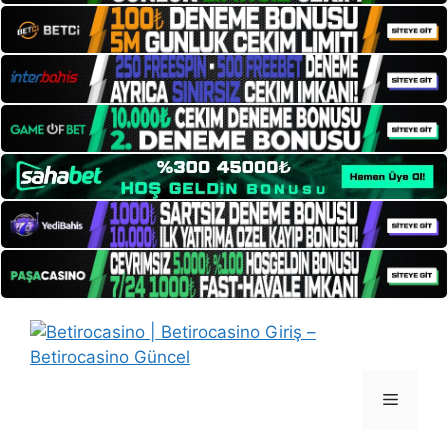
İçeriğe
atla
Menü