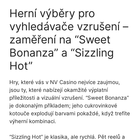
Herní výběry pro
vyhledávače vzrušení –
zaměření na “Sweet
Bonanza” a “Sizzling
Hot”
Hry, které vás v NV Casino nejvíce zaujmou,
jsou ty, které nabízejí okamžité výplatní
příležitosti a vizuální vzrušení. “Sweet Bonanza”
je dokonalým příkladem; jeho cukrovinkové
kotouče explodují barvami pokaždé, když trefíte
výherní kombinaci.
“Sizzling Hot” je klasika, ale rychlá. Pět reelů a