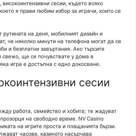
, високоинтензивни сесии, където всяко
оето я прави любим избор за играчи, които се
от рутината на деня, мобилният дизайн и
т, че няколко минути на телефона могат да се
би и безплатни завъртания. Ако търсите
 свежо, ще се почувствате у дома в
сяка игра е достъпна с едно докосване.
окоинтензивни сесии
жду работа, семейство и хобита; те жадуват
и прозорци на свободно време. NV Casino
никата на игрите проста и плащанията бързи.
лжават часове, казиното насърчава