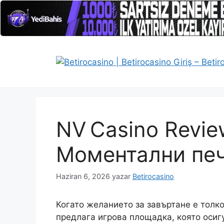
İçeriğe
atla
NV Casino Revie
Моментални пе
Haziran 6, 2026
yazar
Betirocasino
Когато желанието за завъртане е толко
предлага игрова площадка, която осиг