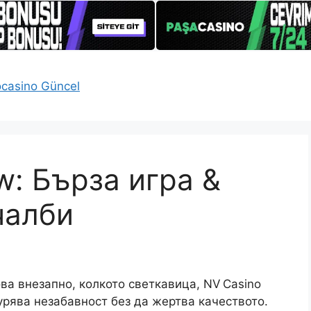
w: Бърза игра &
чалби
ва внезапно, колкото светкавица, NV Casino
урява незабавност без да жертва качеството.