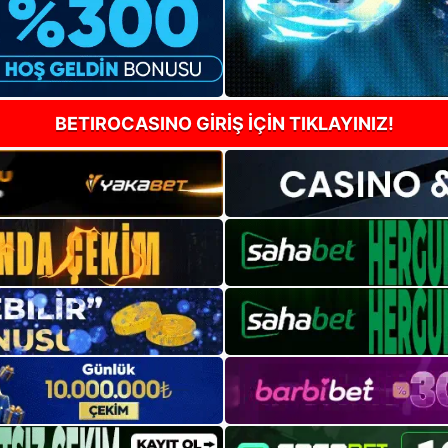
BETIROCASINO GİRİŞ İÇİN TIKLAYINIZ!