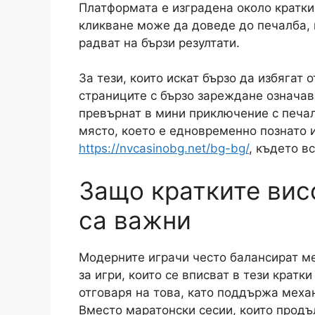
Платформата е изградена около кратки
кликване може да доведе до печалба, к
радват на бързи резултати.
За тези, които искат бързо да избягат 
страниците с бързо зареждане означава
превърнат в мини приключение с печал
място, което е едновременно познато и
https://nvcasinobg.net/bg-bg/
, където в
Защо кратките вис
са важни
Модерните играчи често балансират ме
за игри, които се вписват в тези кратк
отговаря на това, като поддържа меха
Вместо маратонски сесии, които продъ