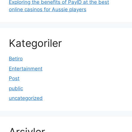
Exploring the benefits of PayID at the best
online casinos for Aussie players
Kategoriler
Betiro
Entertainment
Post
public
uncategorized
Arşivler