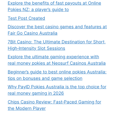
Explore the benefits of fast payouts at Online
Pokies NZ: a player’s guide to
Test Post Created
Discover the best casino games and features at
Fair Go Casino Australia
7Bit Casino: The Ultimate Destination for Short,
High‑Intensity Slot Sessions
Explore the ultimate gaming experience with
real money pokies at Neosurf Casinos Australia
Beginner’s guide to best online pokies Australia:
tips on bonuses and game selection
Why PayID Pokies Australia is the top choice for
real money gaming in 2026
Chips Casino Review: Fast‑Paced Gaming for
the Modern Player