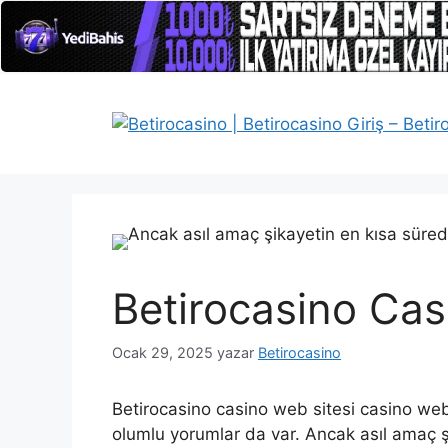
İçeriğe
atla
Betirocasino Cas
Ocak 29, 2025
yazar
Betirocasino
Betirocasino casino web sitesi casino we
olumlu yorumlar da var. Ancak asıl amaç 