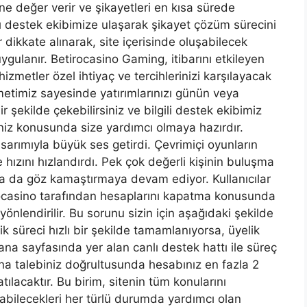
ine değer verir ve şikayetleri en kısa sürede
ı destek ekibimize ulaşarak şikayet çözüm sürecini
er dikkate alınarak, site içerisinde oluşabilecek
uygulanır. Betirocasino Gaming, itibarını etkileyen
zmetler özel ihtiyaç ve tercihlerinizi karşılayacak
metimiz sayesinde yatırımlarınızı günün veya
 şekilde çekebilirsiniz ve bilgili destek ekibimiz
eniz konusunda size yardımcı olmaya hazırdır.
asarımıyla büyük ses getirdi. Çevrimiçi oyunların
 hızını hızlandırdı. Pek çok değerli kişinin buluşma
la da göz kamaştırmaya devam ediyor. Kullanıcılar
tirocasino tarafından hesaplarını kapatma konusunda
yönlendirilir. Bu sorunu sizin için aşağıdaki şekilde
ik süreci hızlı bir şekilde tamamlanıyorsa, üyelik
 ana sayfasında yer alan canlı destek hattı ile süreç
ına talebiniz doğrultusunda hesabınız en fazla 2
tılacaktır. Bu birim, sitenin tüm konularını
şabilecekleri her türlü durumda yardımcı olan