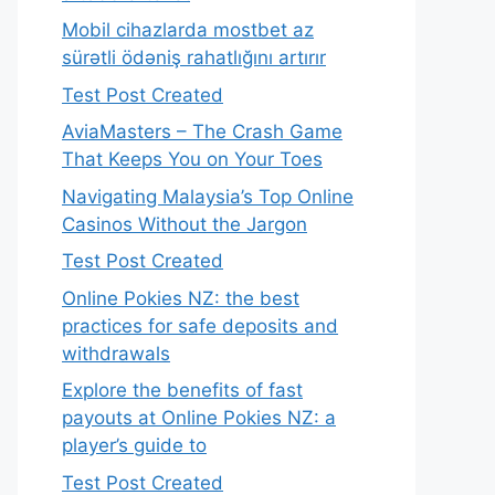
Mobil cihazlarda mostbet az
sürətli ödəniş rahatlığını artırır
Test Post Created
AviaMasters – The Crash Game
That Keeps You on Your Toes
Navigating Malaysia’s Top Online
Casinos Without the Jargon
Test Post Created
Online Pokies NZ: the best
practices for safe deposits and
withdrawals
Explore the benefits of fast
payouts at Online Pokies NZ: a
player’s guide to
Test Post Created