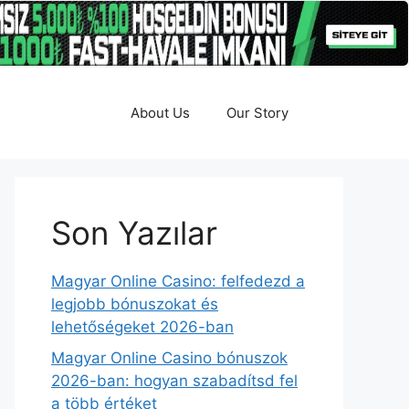
About Us
Our Story
Son Yazılar
Magyar Online Casino: felfedezd a
legjobb bónuszokat és
lehetőségeket 2026-ban
Magyar Online Casino bónuszok
2026-ban: hogyan szabadítsd fel
a több értéket