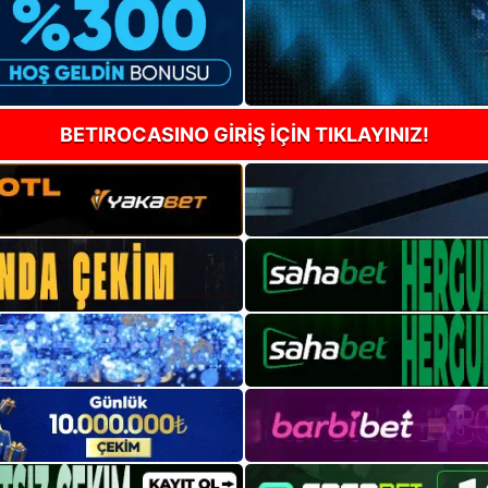
BETIROCASINO GİRİŞ İÇİN TIKLAYINIZ!