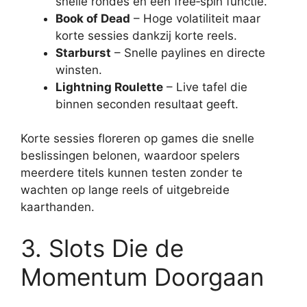
snelle rondes en een free‑spin functie.
Book of Dead
– Hoge volatiliteit maar
korte sessies dankzij korte reels.
Starburst
– Snelle paylines en directe
winsten.
Lightning Roulette
– Live tafel die
binnen seconden resultaat geeft.
Korte sessies floreren op games die snelle
beslissingen belonen, waardoor spelers
meerdere titels kunnen testen zonder te
wachten op lange reels of uitgebreide
kaarthanden.
3. Slots Die de
Momentum Doorgaan