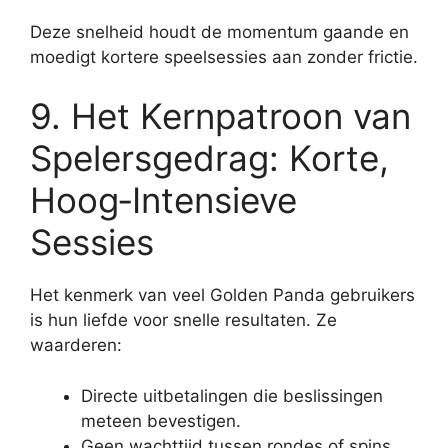
Deze snelheid houdt de momentum gaande en
moedigt kortere speelsessies aan zonder frictie.
9. Het Kernpatroon van
Spelersgedrag: Korte,
Hoog‑Intensieve
Sessies
Het kenmerk van veel Golden Panda gebruikers
is hun liefde voor snelle resultaten. Ze
waarderen:
Directe uitbetalingen die beslissingen
meteen bevestigen.
Geen wachttijd tussen rondes of spins.