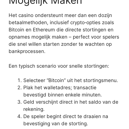
Mogelijk Maken
Het casino ondersteunt meer dan een dozijn
betaalmethoden, inclusief crypto‑opties zoals
Bitcoin en Ethereum die directe stortingen en
opnames mogelijk maken – perfect voor spelers
die snel willen starten zonder te wachten op
bankprocessen.
Een typisch scenario voor snelle stortingen:
Selecteer “Bitcoin” uit het stortingsmenu.
Plak het walletadres; transactie
bevestigd binnen enkele minuten.
Geld verschijnt direct in het saldo van de
rekening.
De speler begint direct te draaien na
bevestiging van de storting.