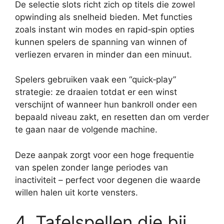
De selectie slots richt zich op titels die zowel
opwinding als snelheid bieden. Met functies
zoals instant win modes en rapid‑spin opties
kunnen spelers de spanning van winnen of
verliezen ervaren in minder dan een minuut.
Spelers gebruiken vaak een “quick‑play”
strategie: ze draaien totdat er een winst
verschijnt of wanneer hun bankroll onder een
bepaald niveau zakt, en resetten dan om verder
te gaan naar de volgende machine.
Deze aanpak zorgt voor een hoge frequentie
van spelen zonder lange periodes van
inactiviteit – perfect voor degenen die waarde
willen halen uit korte vensters.
4. Tafelspellen die bij