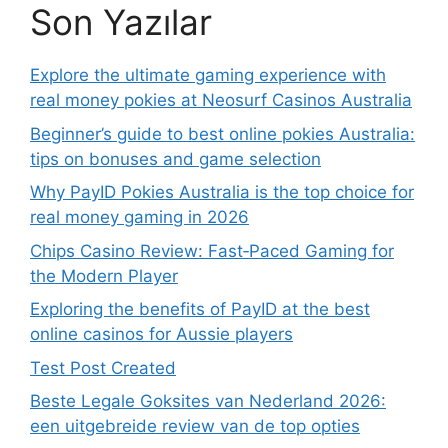
Son Yazılar
Explore the ultimate gaming experience with
real money pokies at Neosurf Casinos Australia
Beginner’s guide to best online pokies Australia:
tips on bonuses and game selection
Why PayID Pokies Australia is the top choice for
real money gaming in 2026
Chips Casino Review: Fast‑Paced Gaming for
the Modern Player
Exploring the benefits of PayID at the best
online casinos for Aussie players
Test Post Created
Beste Legale Goksites van Nederland 2026:
een uitgebreide review van de top opties