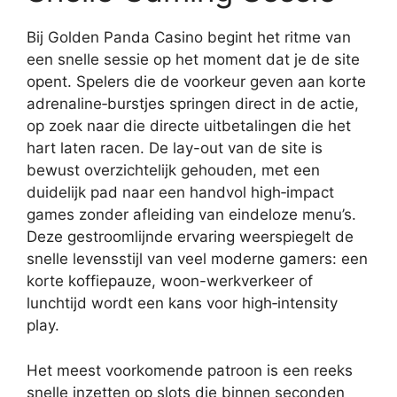
Bij Golden Panda Casino begint het ritme van
een snelle sessie op het moment dat je de site
opent. Spelers die de voorkeur geven aan korte
adrenaline‑burstjes springen direct in de actie,
op zoek naar die directe uitbetalingen die het
hart laten racen. De lay-out van de site is
bewust overzichtelijk gehouden, met een
duidelijk pad naar een handvol high‑impact
games zonder afleiding van eindeloze menu’s.
Deze gestroomlijnde ervaring weerspiegelt de
snelle levensstijl van veel moderne gamers: een
korte koffiepauze, woon-werkverkeer of
lunchtijd wordt een kans voor high‑intensity
play.
Het meest voorkomende patroon is een reeks
snelle inzetten op slots die binnen seconden