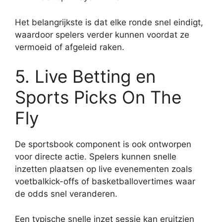
Het belangrijkste is dat elke ronde snel eindigt,
waardoor spelers verder kunnen voordat ze
vermoeid of afgeleid raken.
5. Live Betting en
Sports Picks On The
Fly
De sportsbook component is ook ontworpen
voor directe actie. Spelers kunnen snelle
inzetten plaatsen op live evenementen zoals
voetbalkick-offs of basketballovertimes waar
de odds snel veranderen.
Een typische snelle inzet sessie kan eruitzien