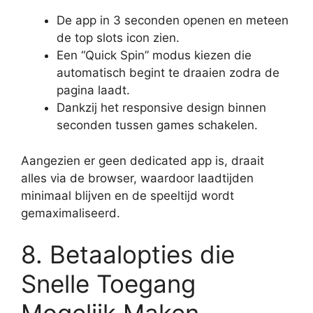
De app in 3 seconden openen en meteen
de top slots icon zien.
Een “Quick Spin” modus kiezen die
automatisch begint te draaien zodra de
pagina laadt.
Dankzij het responsive design binnen
seconden tussen games schakelen.
Aangezien er geen dedicated app is, draait
alles via de browser, waardoor laadtijden
minimaal blijven en de speeltijd wordt
gemaximaliseerd.
8. Betaalopties die
Snelle Toegang