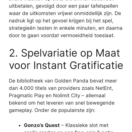
uitbetalen, gevolgd door een paar tafelspellen
waar de uitkomsten vrijwel onmiddellijk zijn. De
nadruk ligt op het gevoel krijgen bij het spel,
strategieën testen in enkele minuten, en daarna
door te gaan voordat vermoeidheid toeslaat.
2. Spelvariatie op Maat
voor Instant Gratificatie
De bibliotheek van Golden Panda bevat meer
dan 4.000 titels van providers zoals NetEnt,
Pragmatic Play en Nolimit City – allemaal
bekend om het leveren van snel bewegende
gameplay. Onder de populairste zijn:
Gonzo’s Quest
– Klassieke slot met