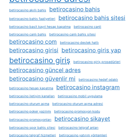
betirocasino bahis
betirocasino akıllı bahis
betirocasino bahis sitesi
betirocasino bahis faaliyetleri
betirocasino basit kayıt hesap kapatma
betirocasino canli
betirocasino canlı bahis
betirocasino canlı bahis sitesi
betirocasino com
betirocasino destek hattı
betirocasino girisi
betirocasino giris yap
betirocasino giriş
betirocasino giriş prosedürleri
betirocasino güncel adres
betirocasino güvenlir mi
betirocasino hedef odaklı
betirocasino instagram
betirocasino hesap kapatma
betirocasino i̇letişim kanalları
betirocasino mobil uygulama
betirocasino oturum açma
betirocasino oturum açma adresi
betirocasino poker yazılımı
betirocasino promosyon kodu
betirocasino sikayet
betirocasino promosyonları
betirocasino spor bahis sitesi
betirocasino telgraf anları
betirocasino telgraf hizmetleri
betirocasino yatırım yöntemleri