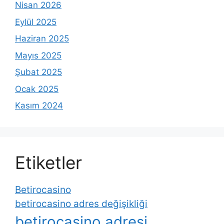
Nisan 2026
Eylül 2025
Haziran 2025
Mayıs 2025
Şubat 2025
Ocak 2025
Kasım 2024
Etiketler
Betirocasino
betirocasino adres değişikliği
betirocasino adresi