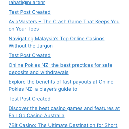
rahatlığını artırır
Test Post Created
AviaMasters – The Crash Game That Keeps You
on Your Toes
Navigating Malaysia’s Top Online Casinos
Without the Jargon
Test Post Created
Online Pokies NZ: the best practices for safe
deposits and withdrawals
Explore the benefits of fast payouts at Online
Pokies NZ: a player’s guide to
Test Post Created
Discover the best casino games and features at
Fair Go Casino Australia
7Bit Casino: The Ultimate Destination for Short,